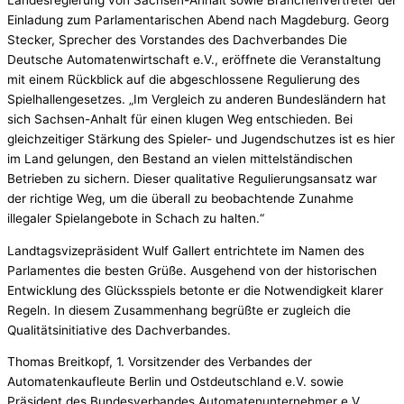
Landesregierung von Sachsen-Anhalt sowie Branchenvertreter der
Einladung zum Parlamentarischen Abend nach Magdeburg. Georg
Stecker, Sprecher des Vorstandes des Dachverbandes Die
Deutsche Automatenwirtschaft e.V., eröffnete die Veranstaltung
mit einem Rückblick auf die abgeschlossene Regulierung des
Spielhallengesetzes. „Im Vergleich zu anderen Bundesländern hat
sich Sachsen-Anhalt für einen klugen Weg entschieden. Bei
gleichzeitiger Stärkung des Spieler- und Jugendschutzes ist es hier
im Land gelungen, den Bestand an vielen mittelständischen
Betrieben zu sichern. Dieser qualitative Regulierungsansatz war
der richtige Weg, um die überall zu beobachtende Zunahme
illegaler Spielangebote in Schach zu halten.“
Landtagsvizepräsident Wulf Gallert entrichtete im Namen des
Parlamentes die besten Grüße. Ausgehend von der historischen
Entwicklung des Glücksspiels betonte er die Notwendigkeit klarer
Regeln. In diesem Zusammenhang begrüßte er zugleich die
Qualitätsinitiative des Dachverbandes.
Thomas Breitkopf, 1. Vorsitzender des Verbandes der
Automatenkaufleute Berlin und Ostdeutschland e.V. sowie
Präsident des Bundesverbandes Automatenunternehmer e.V.,